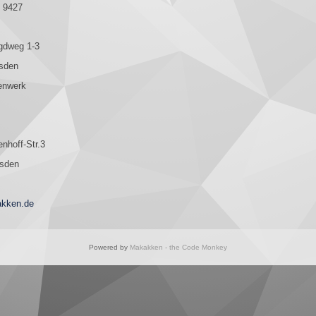
 9427
gdweg 1-3
sden
enwerk
nhoff-Str.3
esden
kken.de
Powered by
Makakken - the Code Monkey