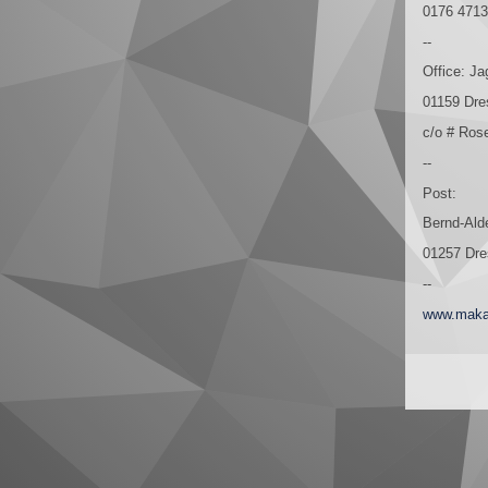
0176 4713
--
Office:
Ja
01159 Dre
c/o # Ros
--
Post:
Bernd-Alde
01257 Dr
--
www.maka