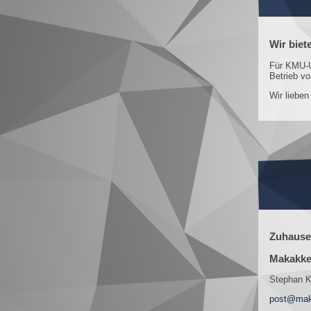
Wir biet
Für KMU-U
Betrieb vo
Wir liebe
Zuhause 
Makakk
Stephan K
post@mak